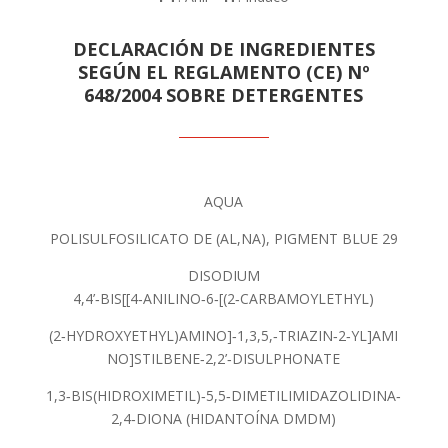
DECLARACIÓN DE INGREDIENTES
SEGÚN EL REGLAMENTO (CE) Nº
648/2004 SOBRE DETERGENTES
AQUA
POLISULFOSILICATO DE (AL,NA), PIGMENT BLUE 29
DISODIUM
4,4’‑BIS[[4‑ANILINO‑6‑[(2‑CARBAMOYLETHYL)
(2‑HYDROXYETHYL)AMINO]‑1,3,5,‑TRIAZIN‑2‑YL]AMI
NO]STILBENE‑2,2’‑DISULPHONATE
1,3‑BIS(HIDROXIMETIL)‑5,5‑DIMETILIMIDAZOLIDINA‑
2,4‑DIONA (HIDANTOÍNA DMDM)