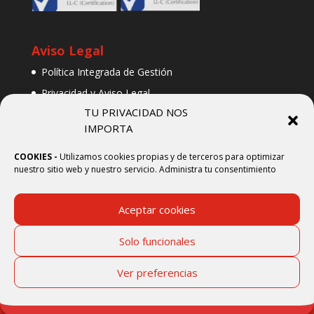
Aviso Legal
Política Integrada de Gestión
Privacidad y Aviso Legal
TU PRIVACIDAD NOS
Web creada por METROCOM
IMPORTA
COOKIES -
Utilizamos cookies propias y de terceros para optimizar
nuestro sitio web y nuestro servicio. Administra tu consentimiento
Política Integrada de Gestión
Aceptar cookies
Privacidad y Aviso Legal
Web creada por METROCOM
Solo funcionales
0
Ver preferencias
INDUSTRIAS QUÍMICAS GOMIS